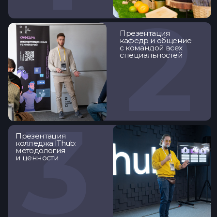
4
5
Общение
с родителями
За время учёбы студенты
становятся частью
большого комьюнити
специалистов и попадают
в кадровый резерв
колледжа для успешного
старта в ИТ!