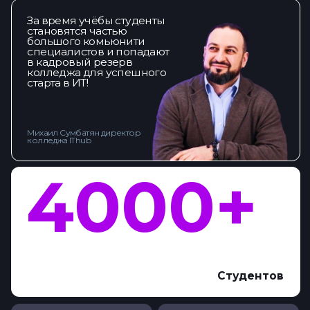
Основание
Городов
НАЛЬЧИК, ул.
Орджоникидзе, 172, этаж 3.
E-mail:
info@nalchik.ithub.ru
Телефон:
+7 (928) 703-84-61