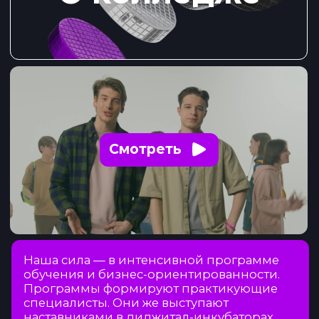
Смотреть
Наша сила — в интенсивной программе
обучения и бизнес-ориентированности.
Программы формируют практикующие
специалисты. Они же выступают
наставниками в диджитал-инкубаторах,
где студенты создают ИТ-продукты на
заказ.
Таким образом, они начинают карьеру не
в 22 года, как после вуза, а в 16-18 лет! Но
что ещё важнее, за время учёбы студенты
становятся частью большого комьюнити
специалистов и попадают в кадровый
резерв колледжа. Всё для успешного
старта в ИТ!