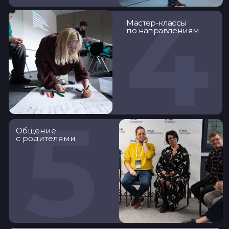
Михаил Сумбатян директор
колледжа IThub
4000+
Студентов
13
За время учёбы
студенты становятся
частью большого
комьюнити
специалистов и
попадают в
кадровый резерв
колледжа для
успешного старта в
ИТ!
Первый партнер
с 2017
2020