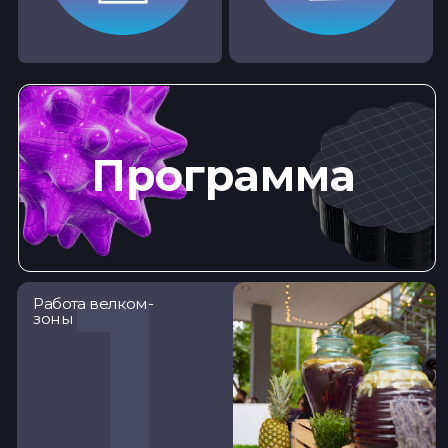
2
Презентация
кафедр и общение
с командой всех
специальностей
3
Презентация
колледжа IThub:
методология
и ценности
Мастер-классы
по направлениям