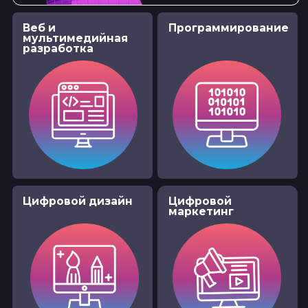
Программа
1
Работа велком-
зоны